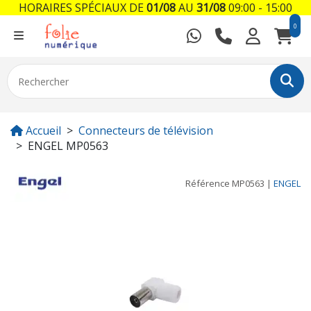
HORAIRES SPÉCIAUX DE
01/08
AU
31/08
09:00 - 15:00
0
Accueil
Connecteurs de télévision
ENGEL MP0563
Référence
MP0563
|
ENGEL