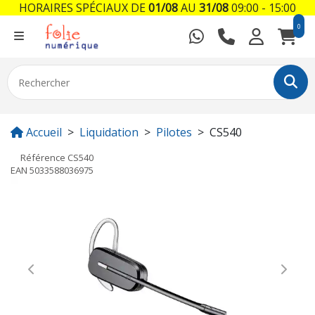
HORAIRES SPÉCIAUX DE
01/08
AU
31/08
09:00 - 15:00
0
Accueil
Liquidation
Pilotes
CS540
Référence
CS540
EAN
5033588036975
Previous
Next