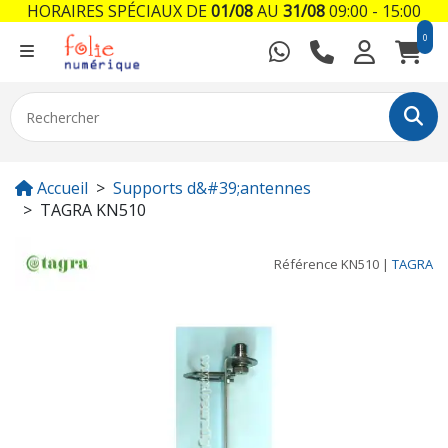
HORAIRES SPÉCIAUX DE
01/08
AU
31/08
09:00 - 15:00
0
Accueil
Supports d&#39;antennes
TAGRA KN510
Référence
KN510
|
TAGRA