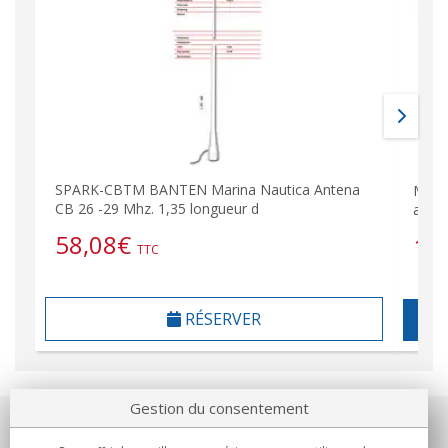
SPARK-CBTM BANTEN Marina Nautica Antena
MIRM
CB 26 -29 Mhz. 1,35 longueur d
anten
58,08
€
14
TTC
RÉSERVER
Gestion du consentement
Notre société