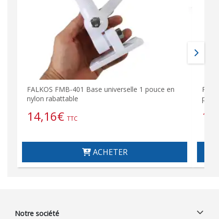
FALKOS FMB-401 Base universelle 1 pouce en
RM-1
nylon rabattable
pour
14,16
€
11
TTC
ACHETER
Notre société