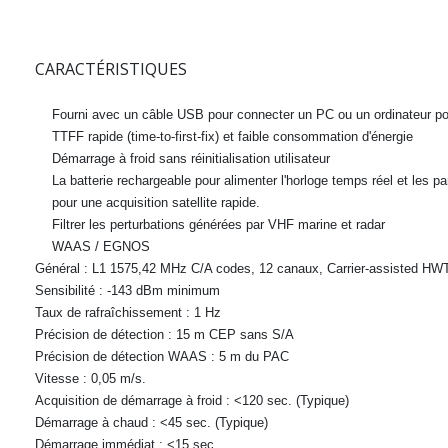
CARACTÉRISTIQUES
Fourni avec un câble USB
pour connecter un PC ou un ordinateur po
TTFF rapide
(time-to-first-fix) et faible consommation d'énergie
Démarrage à froid
sans réinitialisation utilisateur
La batterie rechargeable
pour alimenter l'horloge temps réel et les p
pour une acquisition satellite rapide.
Filtrer
les perturbations générées par VHF marine et radar
WAAS / EGNOS
Général :
L1 1575,42 MHz C/A codes, 12 canaux, Carrier-assisted HW
Sensibilité :
-143 dBm minimum
Taux de rafraîchissement :
1 Hz
Précision de détection :
15 m CEP sans S/A
Précision de détection WAAS : 5 m
du PAC
Vitesse :
0,05 m/s.
Acquisition de démarrage à froid :
<120 sec. (Typique)
Démarrage à chaud :
<45 sec. (Typique)
Démarrage immédiat :
<15 sec.