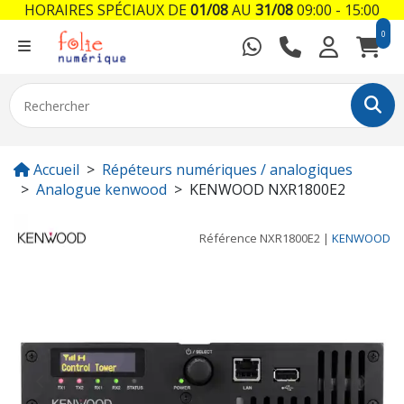
HORAIRES SPÉCIAUX DE
01/08
AU
31/08
09:00 - 15:00
0
Accueil
Répéteurs numériques / analogiques
Analogue kenwood
KENWOOD NXR1800E2
Référence
NXR1800E2
|
KENWOOD
Previous
Next