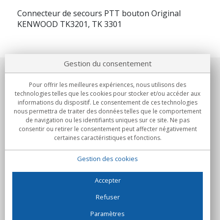
Connecteur de secours PTT bouton Original
KENWOOD TK3201, TK 3301
Gestion du consentement
Notre société
Pour offrir les meilleures expériences, nous utilisons des
technologies telles que les cookies pour stocker et/ou accéder aux
Engagements
informations du dispositif. Le consentement de ces technologies
nous permettra de traiter des données telles que le comportement
de navigation ou les identifiants uniques sur ce site. Ne pas
Achats
consentir ou retirer le consentement peut affecter négativement
certaines caractéristiques et fonctions.
Collectivités
Gestion des cookies
Partenaires
Informations
Accepter
Refuser
Paramètres
C/Flassaders, 13, Nave 6, 08130 Santa Perpètua de Mogoda