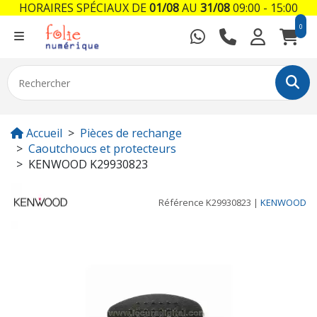
HORAIRES SPÉCIAUX DE
01/08
AU
31/08
09:00 - 15:00
0
Accueil
Pièces de rechange
Caoutchoucs et protecteurs
KENWOOD K29930823
Référence
K29930823
|
KENWOOD