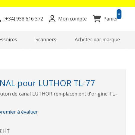
0
[+34]
938 616 372
Mon compte
Panier
essoires
Scanners
Acheter par marque
AL pour LUTHOR TL-77
ton de canal LUTHOR remplacement d'origine TL-
premier à évaluer
€ HT