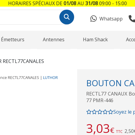
HORAIRES SPÉCIAUX DE
01/08
AU
31/08
09:00 - 15:00
Whatsapp
Émetteurs
Antennes
Ham Shack
Acc
 RECTL77CANALES
ence
RECTL77CANALES
|
LUTHOR
BOUTON CAN
RECTL77 CANAUX Bou
77 PMR-446
Soyez le 
3,03
€
2,50
TTC