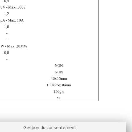
0,5
00V - Máx. 500v
1,2
2µA - Máx. 10A
1,0
-
-
0
W
- Máx. 20M
W
0,8
-
NON
NON
46x15mm
130x75x36mm
150grs
SI
Gestion du consentement