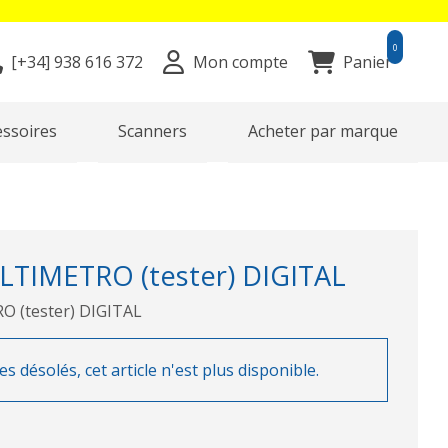
0
[+34]
938 616 372
Mon compte
Panier
essoires
Scanners
Acheter par marque
TIMETRO (tester) DIGITAL
 (tester) DIGITAL
désolés, cet article n'est plus disponible.