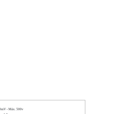
0mV - Máx. 500v