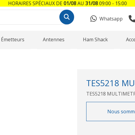
HORAIRES SPÉCIAUX DE
01/08
AU
31/08
09:00 - 15:00
Whatsapp
Émetteurs
Antennes
Ham Shack
Acc
TES5218 MUL
TES5218 MULTIMETRO
Nous sommes 