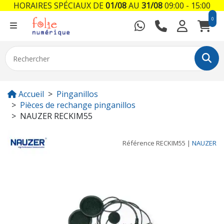
HORAIRES SPÉCIAUX DE
01/08
AU
31/08
09:00 - 15:00
0
Accueil
Pinganillos
Pièces de rechange pinganillos
NAUZER RECKIM55
Référence
RECKIM55
|
NAUZER