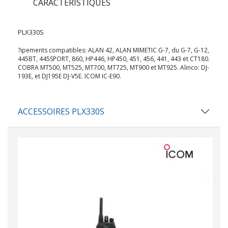
CARACTERISTIQUES
PLX330S
?ipements compatibles: ALAN 42, ALAN MIMETIC G-7, du G-7, G-12,
445BT, 445SPORT, 860, HP446, HP450, 451, 456, 441, 443 et CT180.
COBRA MT500, MT525, MT700, MT725, MT900 et MT925. Alinco: DJ-
193E, et DJ195E DJ-V5E. ICOM IC-E90.
ACCESSOIRES PLX330S