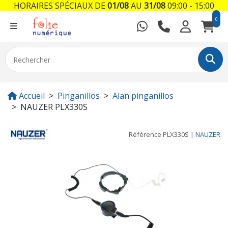
HORAIRES SPÉCIAUX DE
01/08
AU
31/08
09:00 - 15:00
0
Accueil
Pinganillos
Alan pinganillos
NAUZER PLX330S
Référence
PLX330S
|
NAUZER