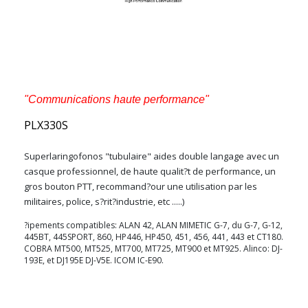
"Communications haute performance"
PLX330S
Superlaringofonos "tubulaire" aides double langage avec un
casque professionnel, de haute qualit?t de performance, un
gros bouton PTT, recommand?our une utilisation par les
militaires, police, s?rit?industrie, etc .....)
?ipements compatibles: ALAN 42, ALAN MIMETIC G-7, du G-7, G-12,
445BT, 445SPORT, 860, HP446, HP450, 451, 456, 441, 443 et CT180.
COBRA MT500, MT525, MT700, MT725, MT900 et MT925. Alinco: DJ-
193E, et DJ195E DJ-V5E. ICOM IC-E90.