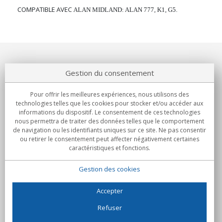
COMPATIBLE AVEC
ALAN MIDLAND:
ALAN 777, K1, G5.
Notre société
Gestion du consentement
Engagements
Pour offrir les meilleures expériences, nous utilisons des
technologies telles que les cookies pour stocker et/ou accéder aux
Achats
informations du dispositif. Le consentement de ces technologies
nous permettra de traiter des données telles que le comportement
Collectivités
de navigation ou les identifiants uniques sur ce site. Ne pas consentir
ou retirer le consentement peut affecter négativement certaines
Partenaires
caractéristiques et fonctions.
Informations
Gestion des cookies
Accepter
C/Flassaders, 13, Nave 6, 08130 Santa Perpètua de Mogoda
Refuser
(Barcelone) - Espagne
Folie Numérique - Tous droits réservés
Avis Légal