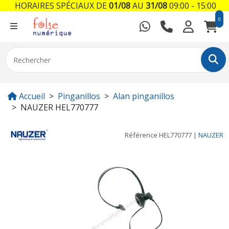
HORAIRES SPÉCIAUX DE
01/08
AU
31/08
09:00 - 15:00
0
Accueil
Pinganillos
Alan pinganillos
NAUZER HEL770777
Référence
HEL770777
|
NAUZER