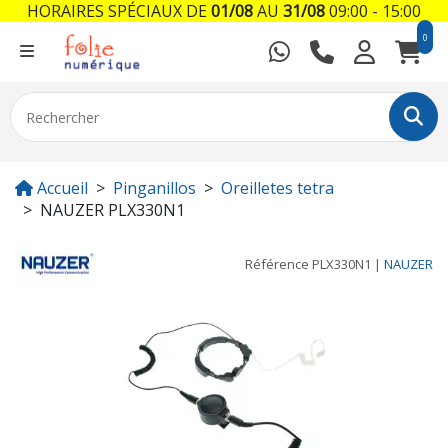
HORAIRES SPÉCIAUX DE
01/08
AU
31/08
09:00 - 15:00
0
Accueil
Pinganillos
Oreilletes tetra
NAUZER PLX330N1
Référence
PLX330N1
|
NAUZER