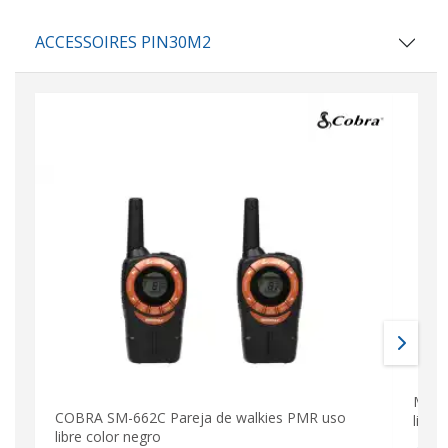
ACCESSOIRES PIN30M2
MOTO
COBRA SM-662C Pareja de walkies PMR uso
libre
libre color negro