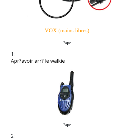
VOX (mains libres)
?ape
1:
Apr?avoir arr? le walkie
?ape
2: