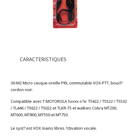
CARACTERISTIQUES
30-M2 Micro
casque-oreille
PIN,
commutable VOX-PTT, boucl?
cordon noir.
Compatible avec T MOTOROLA 5xxxx-s?e: T5422 / T5522 / T5532
/ TL446 / T5622 / T5022 et TLKR-T5 et walkies Cobra MT200,
MT600, MT800, MT550 et MT750.
Le syst? est VOX mains libres ?ctivation vocale.