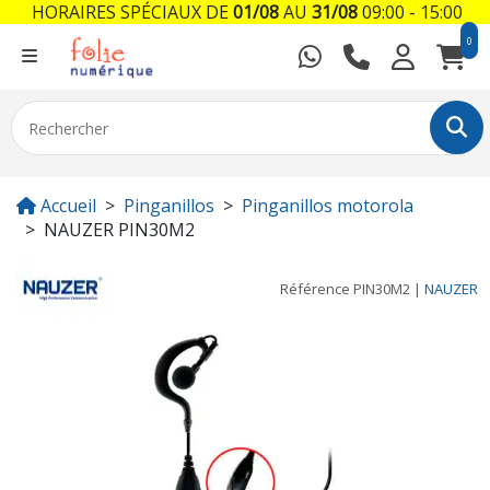
HORAIRES SPÉCIAUX DE
01/08
AU
31/08
09:00 - 15:00
0
Accueil
Pinganillos
Pinganillos motorola
NAUZER PIN30M2
Référence
PIN30M2
|
NAUZER