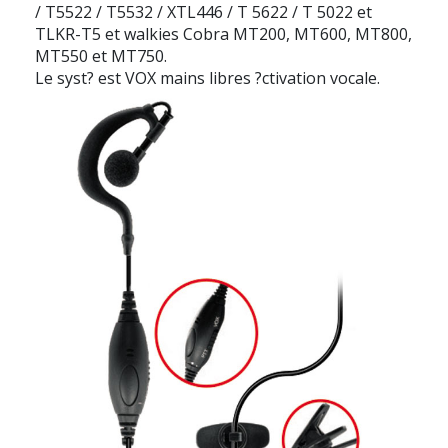
/ T5522 / T5532 / XTL446 / T 5622 / T 5022 et
TLKR-T5 et walkies Cobra MT200, MT600, MT800,
MT550 et MT750.
Le syst? est VOX mains libres ?ctivation vocale.