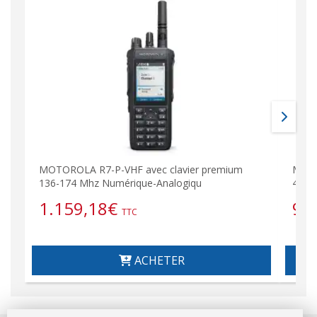
MOTOROLA R7-P-VHF avec clavier premium
MOTO
136-174 Mhz Numérique-Analogiqu
403-
1.159,18
€
92
TTC
ACHETER