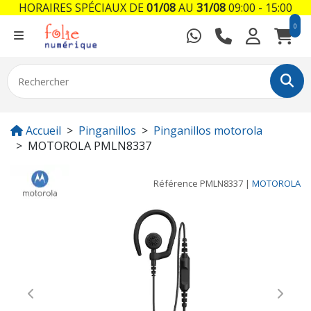
HORAIRES SPÉCIAUX DE
01/08
AU
31/08
09:00 - 15:00
0
Accueil
Pinganillos
Pinganillos motorola
MOTOROLA PMLN8337
Référence
PMLN8337
|
MOTOROLA
Previous
Next