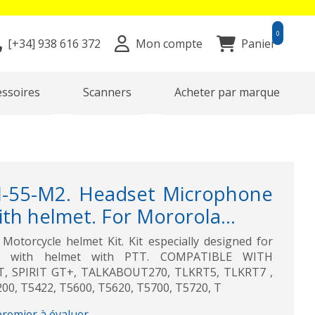
0
[+34]
938 616 372
Mon compte
Panier
essoires
Scanners
Acheter par marque
-55-M2. Headset Microphone
ith helmet. For Mororola...
torcycle helmet Kit. Kit especially designed for
es with helmet with PTT. COMPATIBLE WITH
, SPIRIT GT+, TALKABOUT270, TLKRT5, TLKRT7 ,
200, T5422, T5600, T5620, T5700, T5720, T
premier à évaluer