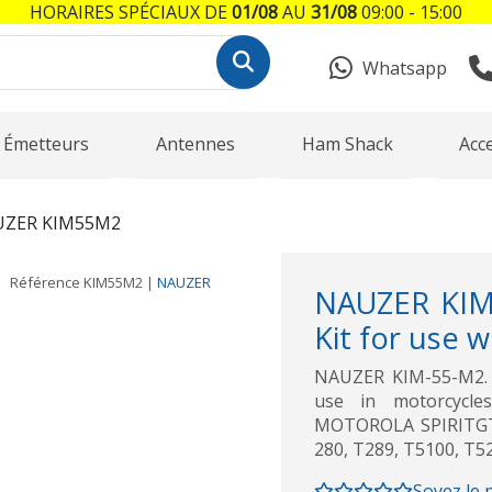
HORAIRES SPÉCIAUX DE
01/08
AU
31/08
09:00 - 15:00
Whatsapp
Émetteurs
Antennes
Ham Shack
Acc
ZER KIM55M2
Référence
KIM55M2
|
NAUZER
NAUZER KIM
Kit for use w
NAUZER KIM-55-M2. Mo
use in motorcycl
MOTOROLA SPIRITGT
280, T289, T5100, T5
Soyez le 