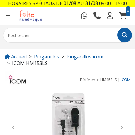
HORAIRES SPÉCIAUX DE
01/08
AU
31/08
09:00 - 15:00
0
Accueil
Pinganillos
Pinganillos icom
ICOM HM153LS
Référence
HM153LS
|
ICOM
Previous
Next