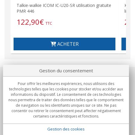
Talkie-walkie ICOM IC-U20-SR utilisation gratuite
Kit I
PMR 446
libre
122,90
€
23
TTC
ACHETER
Gestion du consentement
Notre société
Pour offrir les meilleures expériences, nous utilisons des
technologies telles que les cookies pour stocker et/ou accéder aux
Engagements
informations du dispositif. Le consentement de ces technologies
nous permettra de traiter des données telles que le comportement
de navigation ou les identifiants uniques sur ce site. Ne pas
Achats
consentir ou retirer le consentement peut affecter négativement
certaines caractéristiques et fonctions.
Collectivités
Gestion des cookies
Partenaires