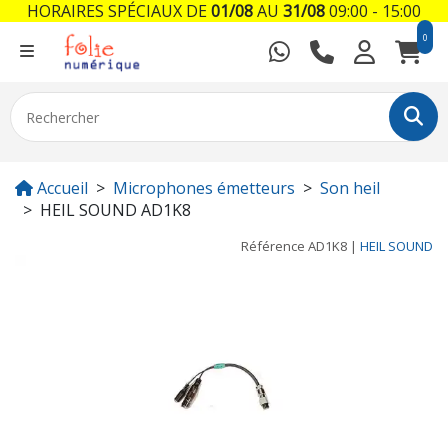
HORAIRES SPÉCIAUX DE
01/08
AU
31/08
09:00 - 15:00
0
Accueil
Microphones émetteurs
Son heil
HEIL SOUND AD1K8
Référence
AD1K8
|
HEIL SOUND