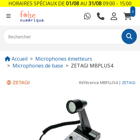
HORAIRES SPÉCIAUX DE
01/08
AU
31/08
09:00 - 15:00
0
Accueil
Microphones émetteurs
Microphones de base
ZETAGI MBPLUS4
Référence
MBPLUS4
|
ZETAGI