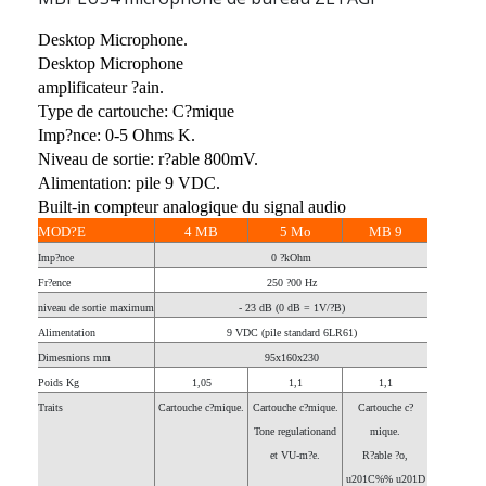
Desktop Microphone.
Desktop Microphone
amplificateur ?ain.
Type de cartouche: C?mique
Imp?nce: 0-5 Ohms K.
Niveau de sortie: r?able 800mV.
Alimentation: pile 9 VDC.
Built-in compteur analogique du signal audio
MOD?E
4 MB
5 Mo
MB 9
Imp?nce
0 ?kOhm
Fr?ence
250 ?00 Hz
niveau de sortie maximum
- 23 dB (0 dB = 1V/?B)
Alimentation
9 VDC (pile standard 6LR61)
Dimesnions mm
95x160x230
Poids Kg
1,05
1,1
1,1
Traits
Cartouche c?mique.
Cartouche c?mique.
Cartouche c?
Tone regulationand
mique.
et VU-m?e.
R?able ?o,
u201C%% u201D