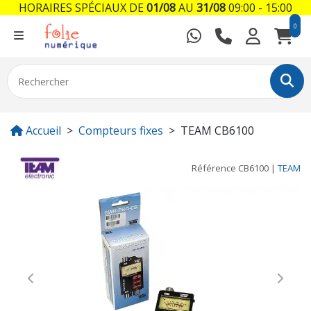
HORAIRES SPÉCIAUX DE
01/08
AU
31/08
09:00 - 15:00
0
Accueil
Compteurs fixes
TEAM CB6100
Référence
CB6100
|
TEAM
Previous
Next