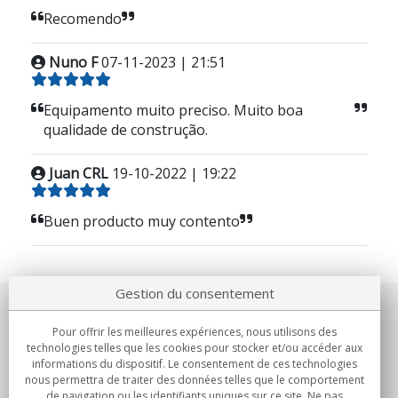
Recomendo
Nuno F
07-11-2023 | 21:51
Equipamento muito preciso. Muito boa
qualidade de construção.
Juan CRL
19-10-2022 | 19:22
Buen producto muy contento
Gestion du consentement
Notre société
Pour offrir les meilleures expériences, nous utilisons des
technologies telles que les cookies pour stocker et/ou accéder aux
Engagements
informations du dispositif. Le consentement de ces technologies
nous permettra de traiter des données telles que le comportement
de navigation ou les identifiants uniques sur ce site. Ne pas
Achats