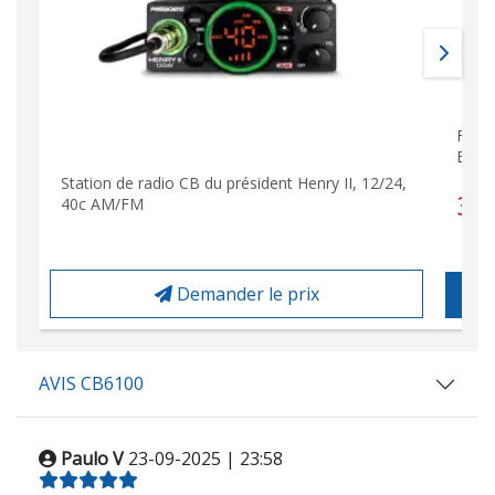
FORC
Base
Station de radio CB du président Henry II, 12/24,
39
40c AM/FM
Demander le prix
AVIS CB6100
Paulo V
23-09-2025 | 23:58