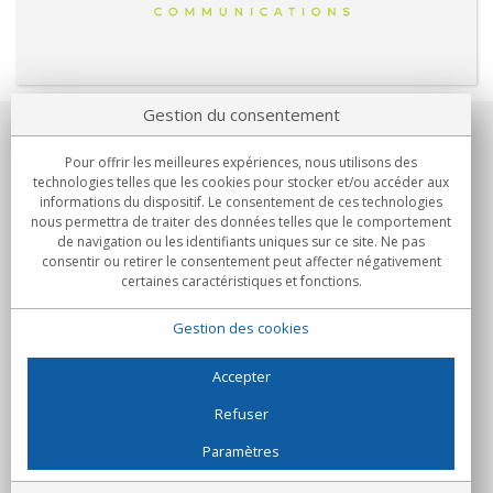
Gestion du consentement
Notre société
Pour offrir les meilleures expériences, nous utilisons des
technologies telles que les cookies pour stocker et/ou accéder aux
Engagements
informations du dispositif. Le consentement de ces technologies
nous permettra de traiter des données telles que le comportement
de navigation ou les identifiants uniques sur ce site. Ne pas
Achats
consentir ou retirer le consentement peut affecter négativement
certaines caractéristiques et fonctions.
Collectivités
Gestion des cookies
Partenaires
Informations
Accepter
Refuser
Paramètres
C/Flassaders, 13, Nave 6, 08130 Santa Perpètua de Mogoda
(Barcelone) - Espagne