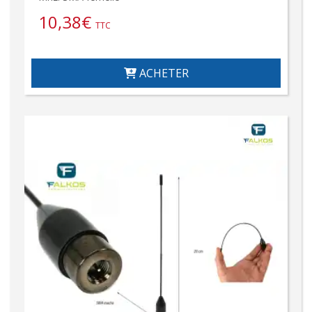
10,38
€
TTC
ACHETER