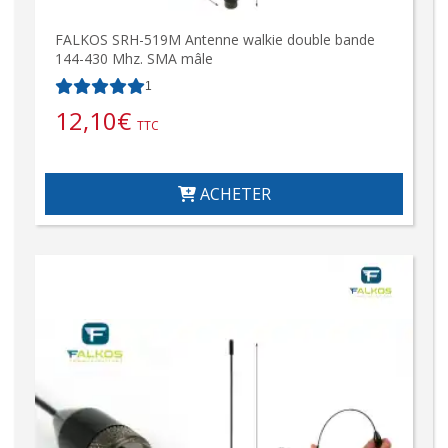
FALKOS SRH-519M Antenne walkie double bande
144-430 Mhz. SMA mâle
1
12,10
€
TTC
ACHETER