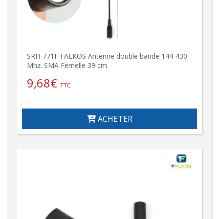
SRH-771F FALKOS Antenne double bande 144-430
Mhz. SMA Femelle 39 cm
9,68
€
TTC
ACHETER