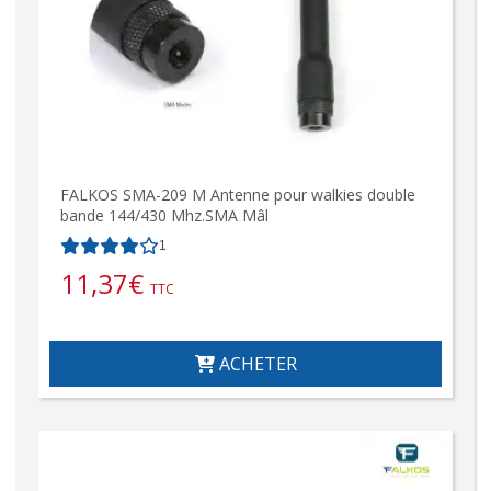
FALKOS SMA-209 M Antenne pour walkies double
bande 144/430 Mhz.SMA Mâl
1
11,37
€
TTC
ACHETER