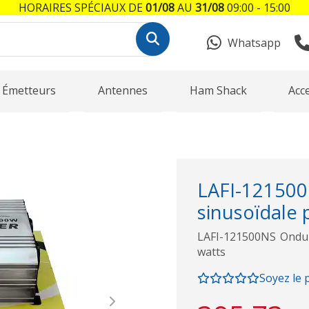
HORAIRES SPÉCIAUX DE
01/08
AU
31/08
09:00 - 15:00
Whatsapp
Émetteurs
Antennes
Ham Shack
Acc
LAFI-121
sinusoïdale p
LAFI-121500NS Ondule
watts
Soyez le 
Next