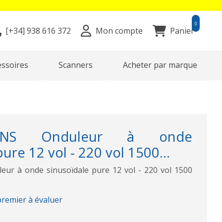
0
[+34]
938 616 372
Mon compte
Panier
essoires
Scanners
Acheter par marque
500NS Onduleur à onde
ure 12 vol - 220 vol 1500...
ur à onde sinusoïdale pure 12 vol - 220 vol 1500
premier à évaluer