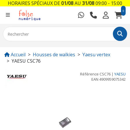
HORAIRES SPÉCIAUX DE
01/08
AU
31/08
09:00 - 15:00
0
Accueil
Housses de walkies
Yaesu vertex
YAESU CSC76
Référence
CSC76
|
YAESU
EAN
4909959075342