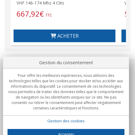
VHF 146-174 Mhz 4 Clés
VHF 
667,92
€
59
TTC
ACHETER
Gestion du consentement
Notre société
Pour offrir les meilleures expériences, nous utilisons des
technologies telles que les cookies pour stocker et/ou accéder aux
Engagements
informations du dispositif. Le consentement de ces technologies
nous permettra de traiter des données telles que le comportement
de navigation ou les identifiants uniques sur ce site. Ne pas
Achats
consentir ou retirer le consentement peut affecter négativement
certaines caractéristiques et fonctions.
Collectivités
Gestion des cookies
Partenaires
Informations
Accepter