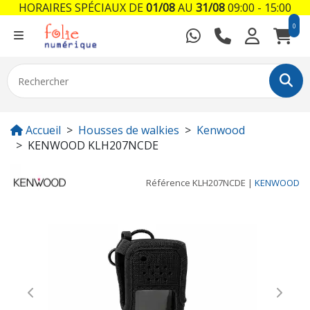
HORAIRES SPÉCIAUX DE
01/08
AU
31/08
09:00 - 15:00
0
Accueil
Housses de walkies
Kenwood
KENWOOD KLH207NCDE
Référence
KLH207NCDE
|
KENWOOD
Previous
Next