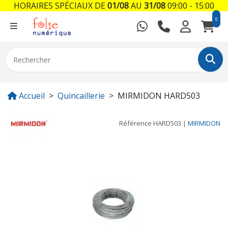
HORAIRES SPÉCIAUX DE
01/08
AU
31/08
09:00 - 15:00
0
Accueil
Quincaillerie
MIRMIDON HARD503
Référence
HARD503
|
MIRMIDON