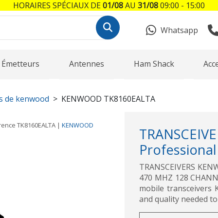
HORAIRES SPÉCIAUX DE
01/08
AU
31/08
09:00 - 15:00
Whatsapp
Émetteurs
Antennes
Ham Shack
Acc
s de kenwood
KENWOOD TK8160EALTA
rence
TK8160EALTA
|
KENWOOD
TRANSCEI
Professional
TRANSCEIVERS KENWO
470 MHZ 128 CHANN
mobile transceivers
and quality needed to