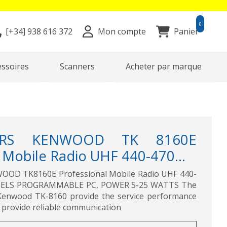
0
[+34]
938 616 372
Mon compte
Panier
essoires
Scanners
Acheter par marque
VERS KENWOOD TK 8160E
 Mobile Radio UHF 440-470...
OD TK8160E Professional Mobile Radio UHF 440-
ELS PROGRAMMABLE PC, POWER 5-25 WATTS The
 Kenwood TK-8160 provide the service performance
 provide reliable communication