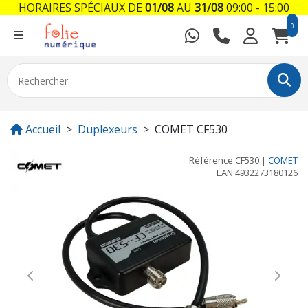
HORAIRES SPÉCIAUX DE
01/08
AU
31/08
09:00 - 15:00
0
Accueil
Duplexeurs
COMET CF530
Référence
CF530
|
COMET
EAN
4932273180126
Previous
Next