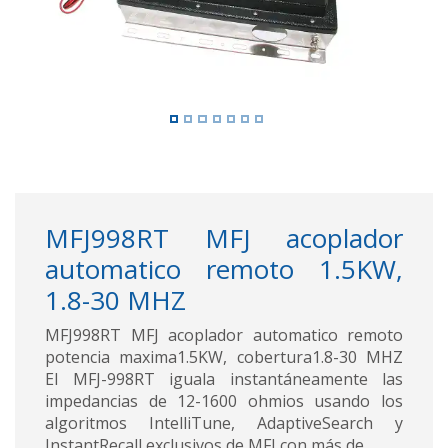
MFJ998RT MFJ acoplador
automatico remoto 1.5KW,
1.8-30 MHZ
MFJ998RT MFJ acoplador automatico remoto
potencia maxima1.5KW, cobertura1.8-30 MHZ
El MFJ-998RT iguala instantáneamente las
impedancias de 12-1600 ohmios usando los
algoritmos IntelliTune, AdaptiveSearch y
InstantRecall exclusivos de MFJ con más de