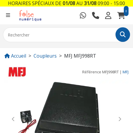
HORAIRES SPÉCIAUX DE
01/08
AU
31/08
09:00 - 15:00
0
Accueil
Coupleurs
MFJ MFJ998RT
Référence
MFJ998RT
|
MFJ
Previous
Next