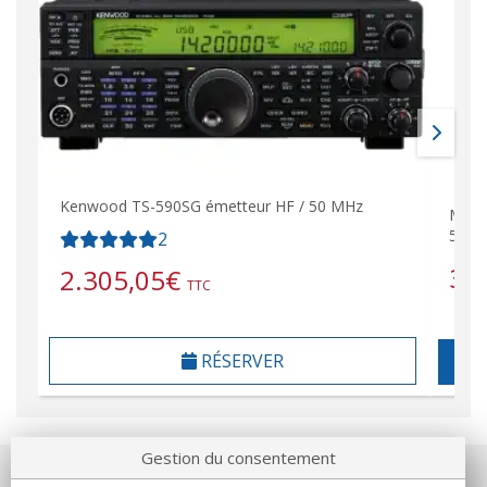
Kenwood TS-590SG émetteur HF / 50 MHz
MAT-
54 M
2
32
2.305,05
€
TTC
RÉSERVER
Gestion du consentement