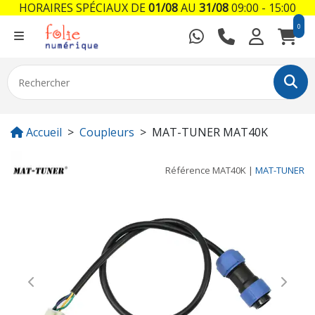
HORAIRES SPÉCIAUX DE
01/08
AU
31/08
09:00 - 15:00
0
Accueil
Coupleurs
MAT-TUNER MAT40K
Référence
MAT40K
|
MAT-TUNER
Previous
Next