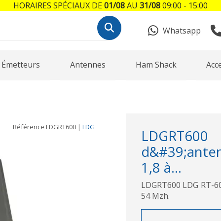
HORAIRES SPÉCIAUX DE
01/08
AU
31/08
09:00 - 15:00
Whatsapp
Émetteurs
Antennes
Ham Shack
Acc
Référence
LDGRT600
|
LDG
LDGRT600
d&#39;ante
1,8 à...
LDGRT600 LDG RT-600
54 Mzh.