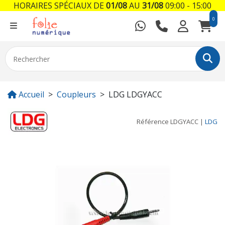
HORAIRES SPÉCIAUX DE
01/08
AU
31/08
09:00 - 15:00
0
Accueil
Coupleurs
LDG LDGYACC
Référence
LDGYACC
|
LDG