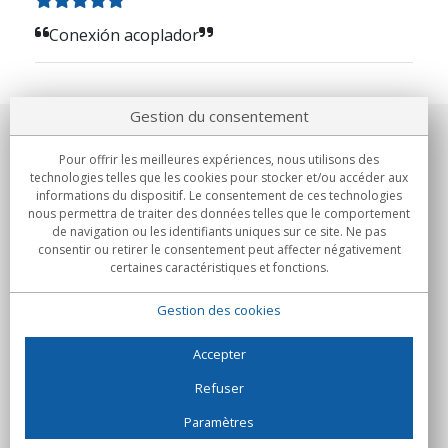
Conexión acoplador
Gestion du consentement
Notre société
Pour offrir les meilleures expériences, nous utilisons des
technologies telles que les cookies pour stocker et/ou accéder aux
Engagements
informations du dispositif. Le consentement de ces technologies
nous permettra de traiter des données telles que le comportement
de navigation ou les identifiants uniques sur ce site. Ne pas
Achats
consentir ou retirer le consentement peut affecter négativement
certaines caractéristiques et fonctions.
Collectivités
Gestion des cookies
Partenaires
Informations
Accepter
Refuser
Paramètres
C/Flassaders, 13, Nave 6, 08130 Santa Perpètua de Mogoda
(Barcelone) - Espagne