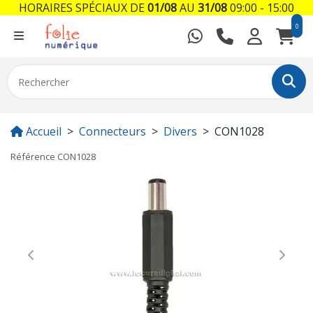
HORAIRES SPÉCIAUX DE
01/08
AU
31/08
09:00 - 15:00
0
Accueil
Connecteurs
Divers
CON1028
Référence
CON1028
Previous
Next