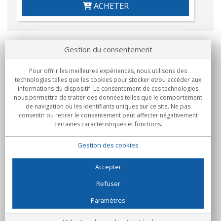
ACHETER
Gestion du consentement
Notre société
Pour offrir les meilleures expériences, nous utilisons des
technologies telles que les cookies pour stocker et/ou accéder aux
Engagements
informations du dispositif. Le consentement de ces technologies
nous permettra de traiter des données telles que le comportement
de navigation ou les identifiants uniques sur ce site. Ne pas
Achats
consentir ou retirer le consentement peut affecter négativement
certaines caractéristiques et fonctions.
Collectivités
Gestion des cookies
Partenaires
Informations
Accepter
Refuser
Paramètres
C/Flassaders, 13, Nave 6, 08130 Santa Perpètua de Mogoda
(Barcelone) - Espagne