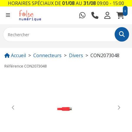
HORAIRES SPÉCIAUX DE
01/08
AU
31/08
09:00 - 15:00
0
Accueil
Connecteurs
Divers
CON2073048
Référence
CON2073048
Previous
Next