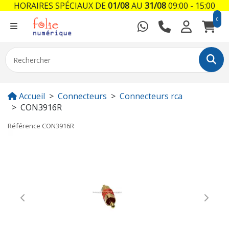
HORAIRES SPÉCIAUX DE
01/08
AU
31/08
09:00 - 15:00
0
Accueil
Connecteurs
Connecteurs rca
CON3916R
Référence
CON3916R
Previous
Next