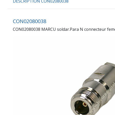
DESCRIPTION CON02080038
CON02080038
CON02080038 MARCU soldar.Para N connecteur femell