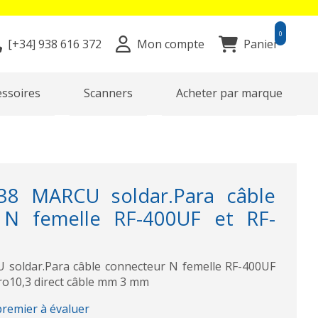
0
[+34]
938 616 372
Mon compte
Panier
essoires
Scanners
Acheter par marque
8 MARCU soldar.Para câble
 N femelle RF-400UF et RF-
oldar.Para câble connecteur N femelle RF-400UF
ro10,3 direct câble mm 3 mm
premier à évaluer