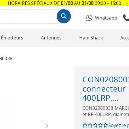
HORAIRES SPÉCIAUX DE
01/08
AU
31/08
09:00 - 15:00
Whatsapp
Émetteurs
Antennes
Ham Shack
Acc
80038
CON0208003
connecteur
400LRP,...
CON02080038 MARCU s
et RF-400LRP, diamet
Soyez le 
Next