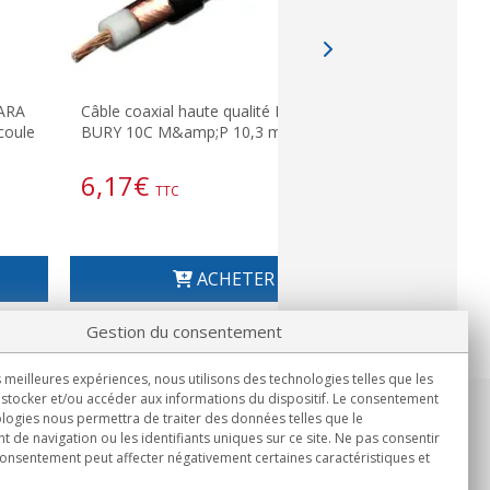
HARA
Câble coaxial haute qualité EXTRA FLEX
Câble coax
coule
BURY 10C M&amp;P 10,3 mm, coule
10C M&amp
6,17
€
7,16
€
TTC
ACHETER
Gestion du consentement
s meilleures expériences, nous utilisons des technologies telles que les
stocker et/ou accéder aux informations du dispositif. Le consentement
logies nous permettra de traiter des données telles que le
Informations
de navigation ou les identifiants uniques sur ce site. Ne pas consentir
Lun.-Ven. 9h00 - 15h00.
 consentement peut affecter négativement certaines caractéristiques et
Livraison en