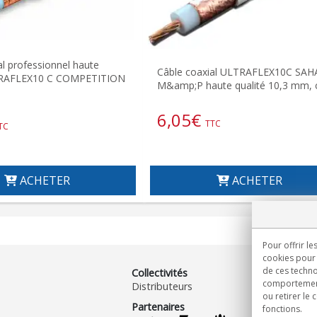
al professionnel haute
Câble coaxial ULTRAFLEX10C SA
TRAFLEX10 C COMPETITION
M&amp;P haute qualité 10,3 mm, 
6,05
€
TTC
TC
ACHETER
ACHETER
Pour offrir le
cookies pour 
de ces techno
Collectivités
comportement 
Distributeurs
ou retirer le
Partenaires
fonctions.