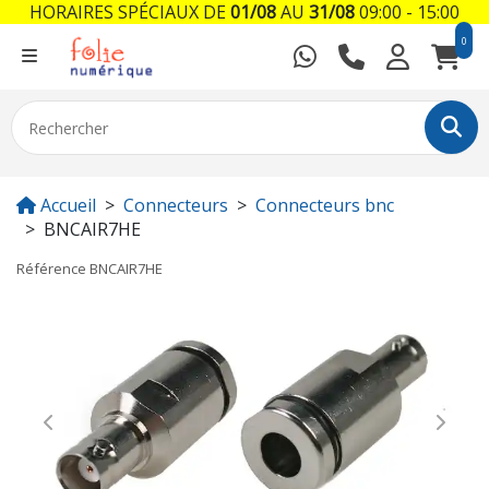
HORAIRES SPÉCIAUX DE
01/08
AU
31/08
09:00 - 15:00
0
Accueil
Connecteurs
Connecteurs bnc
BNCAIR7HE
Référence
BNCAIR7HE
Previous
Next