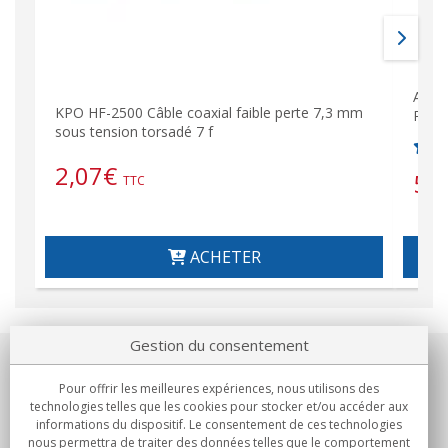
AIRC
KPO HF-2500 Câble coaxial faible perte 7,3 mm
RADI
sous tension torsadé 7 f
2,07
€
5,
TTC
ACHETER
Gestion du consentement
Notre société
Pour offrir les meilleures expériences, nous utilisons des
technologies telles que les cookies pour stocker et/ou accéder aux
Engagements
informations du dispositif. Le consentement de ces technologies
nous permettra de traiter des données telles que le comportement