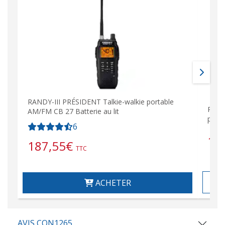
RANDY-III PRÉSIDENT Talkie-walkie portable
Radi
AM/FM CB 27 Batterie au lit
prési
6
14
187,55
€
TTC
ACHETER
AVIS CON1265