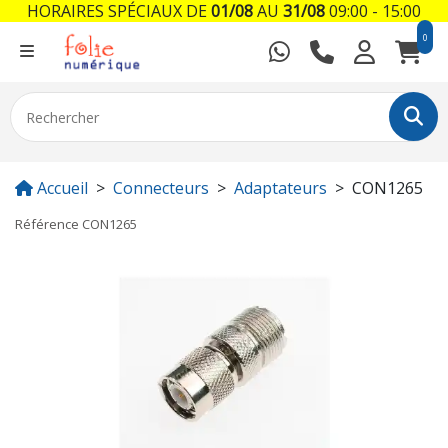
HORAIRES SPÉCIAUX DE
01/08
AU
31/08
09:00 - 15:00
0
Accueil
Connecteurs
Adaptateurs
CON1265
Référence
CON1265