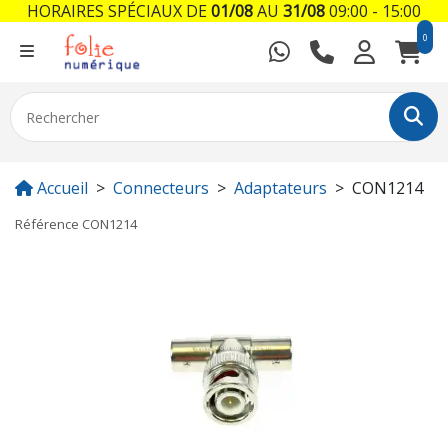
HORAIRES SPÉCIAUX DE
01/08
AU
31/08
09:00 - 15:00
0
Accueil
Connecteurs
Adaptateurs
CON1214
Référence
CON1214