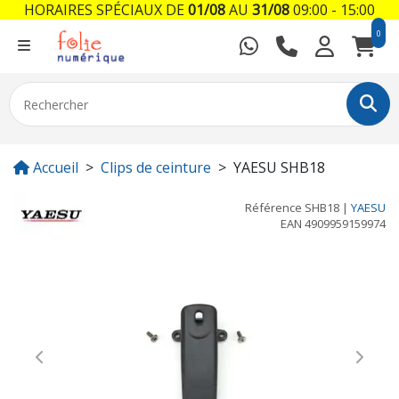
HORAIRES SPÉCIAUX DE
01/08
AU
31/08
09:00 - 15:00
0
Accueil
Clips de ceinture
YAESU SHB18
Référence
SHB18
|
YAESU
EAN
4909959159974
Previous
Next