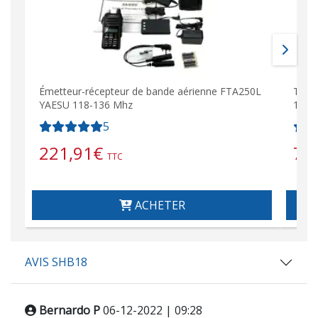
Émetteur-récepteur de bande aérienne FTA250L
Talk
YAESU 118-136 Mhz
144-
5
221,91
€
79
TTC
ACHETER
AVIS SHB18
Bernardo P
06-12-2022 | 09:28