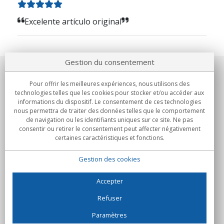
Excelente artículo original
Gestion du consentement
Notre société
Pour offrir les meilleures expériences, nous utilisons des
technologies telles que les cookies pour stocker et/ou accéder aux
Engagements
informations du dispositif. Le consentement de ces technologies
nous permettra de traiter des données telles que le comportement
de navigation ou les identifiants uniques sur ce site. Ne pas
Achats
consentir ou retirer le consentement peut affecter négativement
certaines caractéristiques et fonctions.
Collectivités
Gestion des cookies
Partenaires
Informations
Accepter
Refuser
Paramètres
C/Flassaders, 13, Nave 6, 08130 Santa Perpètua de Mogoda