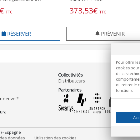
€
373,53
€
TTC
TTC
RÉSERVER
PRÉVENIR
Pour offrir le
cookies pour 
de ces techno
Collectivités
comportement 
Distributeurs
ou retirer le
Partenaires
fonctions.
 denvoi?
Acc
) - Espagne
n des données
Utilisation des cookies