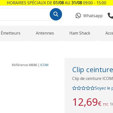
HORAIRES SPÉCIAUX DE
01/08
AU
31/08
09:00 - 15:00
Whatsapp
Émetteurs
Antennes
Ham Shack
Acc
Référence
MB86
|
ICOM
Clip ceintu
Clip de ceinture ICOM
Soyez le 
12,69
€
1
TTC