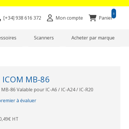
0
[+34]
938 616 372
Mon compte
Panier
essoires
Scanners
Acheter par marque
re ICOM MB-86
 MB-86 Valable pour IC-A6 / IC-A24 / IC-R20
premier à évaluer
0,49€ HT