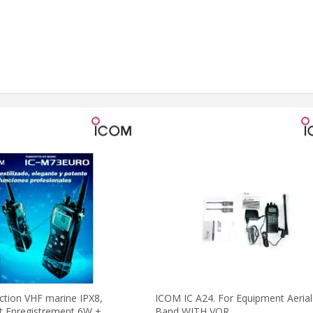
ection VHF marine IPX8,
ICOM IC A24. For Equipment Aerial
it Enregistrement 6W +
Band WITH VOR