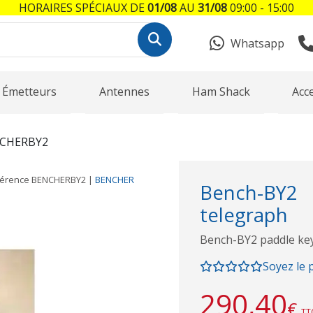
HORAIRES SPÉCIAUX DE
01/08
AU
31/08
09:00 - 15:00
Whatsapp
Émetteurs
Antennes
Ham Shack
Acc
CHERBY2
férence
BENCHERBY2
|
BENCHER
Bench-BY2
telegraph
Bench-BY2 paddle ke
Soyez le 
290,40
€
TT