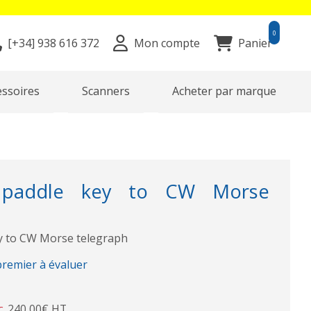
0
[+34]
938 616 372
Mon compte
Panier
essoires
Scanners
Acheter par marque
 paddle key to CW Morse
y to CW Morse telegraph
premier à évaluer
240,00€ HT
C