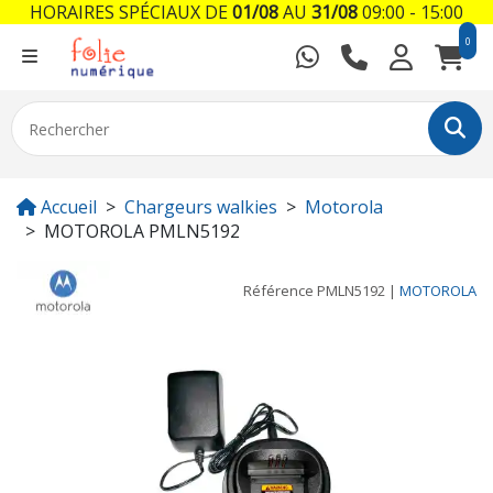
HORAIRES SPÉCIAUX DE
01/08
AU
31/08
09:00 - 15:00
0
Accueil
Chargeurs walkies
Motorola
MOTOROLA PMLN5192
Référence
PMLN5192
|
MOTOROLA