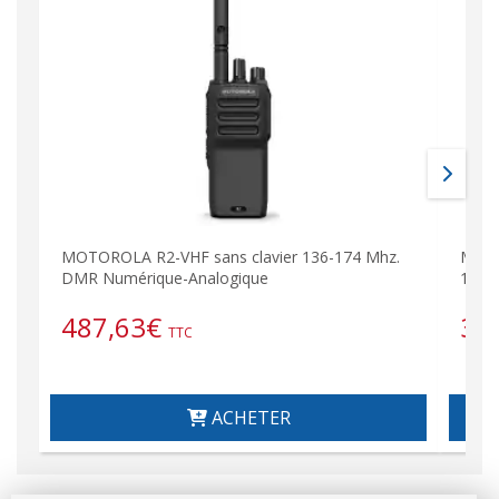
MOTOROLA R2-VHF sans clavier 136-174 Mhz.
MOTO
DMR Numérique-Analogique
136-
487,63
€
38
TTC
ACHETER