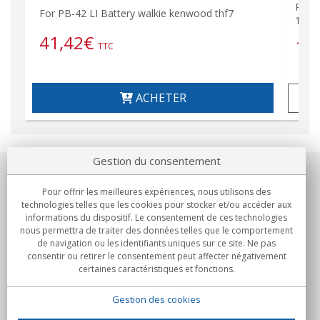
PB42 
For PB-42 LI Battery walkie kenwood thf7
1550
41,42
€
11
TTC
ACHETER
Gestion du consentement
Notre société
Pour offrir les meilleures expériences, nous utilisons des
technologies telles que les cookies pour stocker et/ou accéder aux
Engagements
informations du dispositif. Le consentement de ces technologies
nous permettra de traiter des données telles que le comportement
de navigation ou les identifiants uniques sur ce site. Ne pas
Achats
consentir ou retirer le consentement peut affecter négativement
certaines caractéristiques et fonctions.
Collectivités
Gestion des cookies
Partenaires