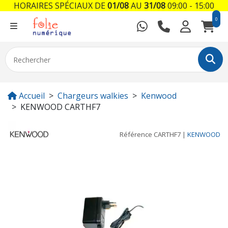
HORAIRES SPÉCIAUX DE
01/08
AU
31/08
09:00 - 15:00
0
Accueil
Chargeurs walkies
Kenwood
KENWOOD CARTHF7
Référence
CARTHF7
|
KENWOOD