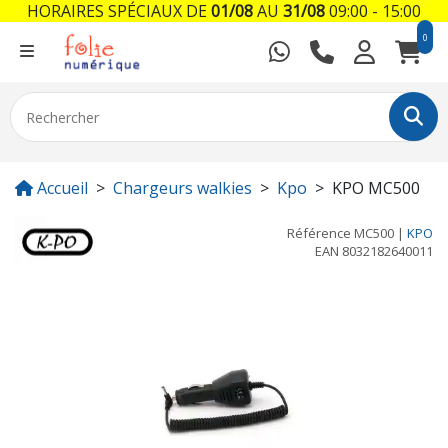
HORAIRES SPÉCIAUX DE
01/08
AU
31/08
09:00 - 15:00
0
Accueil
Chargeurs walkies
Kpo
KPO MC500
Référence
MC500
|
KPO
EAN
8032182640011