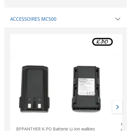
ACCESSOIRES MC500
K-PO
BPPANTHER K-PO Batterie Li-Ion walkies
cana