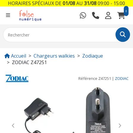
HORAIRES SPÉCIAUX DE
01/08
AU
31/08
09:00 - 15:00
0
Accueil
Chargeurs walkies
Zodiaque
ZODIAC Z47251
Référence
Z47251
|
ZODIAC
Previous
Next