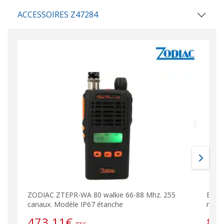
ACCESSOIRES Z47284
ZODIAC ZTEPR-WA 80 walkie 66-88 Mhz. 255
Batte
canaux. Modèle IP67 étanche
mAh
473,11
€
84