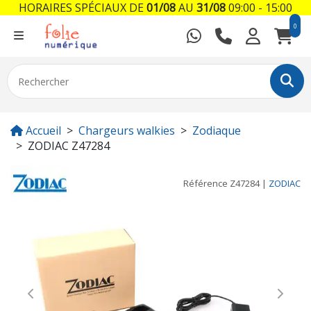
HORAIRES SPÉCIAUX DE
01/08
AU
31/08
09:00 - 15:00
0
Accueil
Chargeurs walkies
Zodiaque
ZODIAC Z47284
Référence
Z47284
|
ZODIAC
Previous
Next