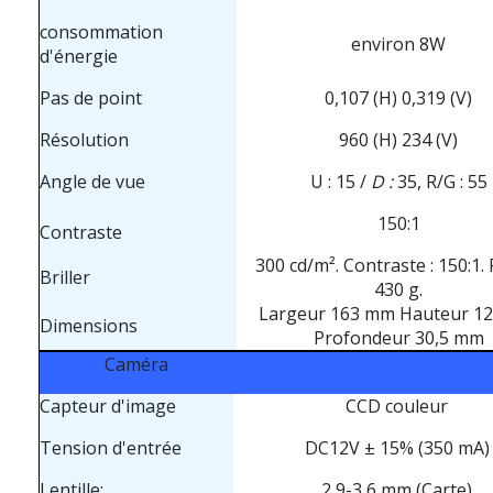
consommation
environ 8W
d'énergie
Pas de point
0,107 (H) 0,319 (V)
Résolution
960 (H) 234 (V)
Angle de vue
U : 15 /
D :
35, R/G : 55
150:1
Contraste
300 cd/m². Contraste : 150:1. 
Briller
430 g.
Largeur 163 mm Hauteur 1
Dimensions
Profondeur 30,5 mm
Caméra
Capteur d'image
CCD couleur
Tension d'entrée
DC12V ± 15% (350 mA)
Lentille:
2,9-3,6 mm (Carte)