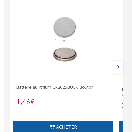
Batterie au lithium CR2025BULK Bouton
BARR
CAME
1,46
€
TTC
29
ACHETER