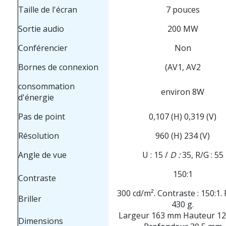
Taille de l'écran
7 pouces
Sortie audio
200 MW
Conférencier
Non
Bornes de connexion
(AV1, AV2
consommation
environ 8W
d'énergie
Pas de point
0,107 (H) 0,319 (V)
Résolution
960 (H) 234 (V)
Angle de vue
U : 15 /
D :
35, R/G : 55
150:1
Contraste
300 cd/m². Contraste : 150:1. 
Briller
430 g.
Largeur 163 mm Hauteur 1
Dimensions