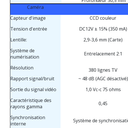
Profondeur 30,5 mm
Caméra
Capteur d'image
CCD couleur
Tension d'entrée
DC12V ± 15% (350 mA)
Lentille:
2,9-3,6 mm (Carte)
Système de
Entrelacement 2:1
numérisation
Résolution
380 lignes TV
Rapport signal/bruit
~ 48 dB (AGC désactivé)
Sortie du signal vidéo
1,0 Vc-c 75 ohms
Caractéristique des
0,45
rayons gamma
Synchronisation
Système de synchronisat
interne