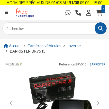
HORAIRES SPÉCIAUX DE
01/08
AU
31/08
09:00 - 15:00
0
Accueil
Caméras véhicules
inverse
BARRISTER BRV515
Référence
BRV515
|
BARRISTER
Previous
Next