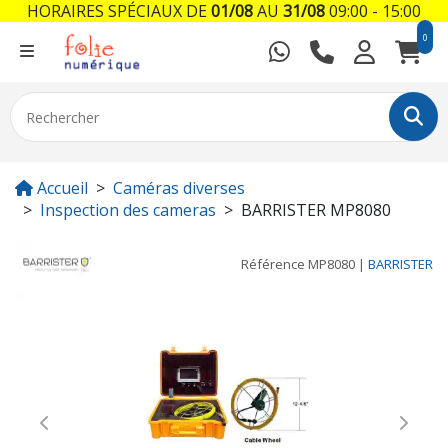
HORAIRES SPÉCIAUX DE
01/08
AU
31/08
09:00 - 15:00
0
Accueil
Caméras diverses
Inspection des cameras
BARRISTER MP8080
Référence
MP8080
|
BARRISTER
Previous
Next