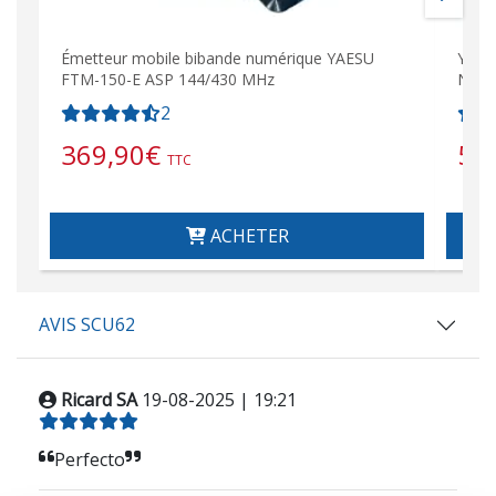
Émetteur mobile bibande numérique YAESU
YAES
FTM-150-E ASP 144/430 MHz
NUMÉ
2
369,90
€
59
TTC
ACHETER
AVIS SCU62
Ricard SA
19-08-2025 | 19:21
Perfecto