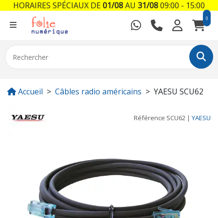
HORAIRES SPÉCIAUX DE
01/08
AU
31/08
09:00 - 15:00
0
Accueil
Câbles radio américains
YAESU SCU62
Référence
SCU62
|
YAESU